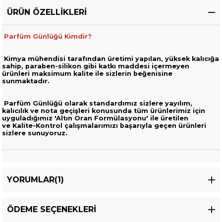
ÜRÜN ÖZELLIKLERI
Parfüm Günlüğü Kimdir?
Kimya mühendisi tarafından üretimi yapılan, yüksek kalıcığa
sahip,
paraben-silikon gibi katkı maddesi içermeyen
ürünleri
maksimum kalite ile sizlerin beğenisine
sunmaktadır.
Parfüm Günlüğü olarak standardımız sizlere yayılım,
kalıcılık ve nota geçişleri
konusunda tüm ürünlerimiz için
uyguladığımız 'Altın Oran Formülasyonu' ile üretilen
ve
Kalite-Kontrol çalışmalarımızı başarıyla geçen ürünleri
sizlere sunuyoruz.
YORUMLAR
(1)
ÖDEME SEÇENEKLERI