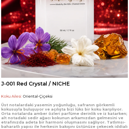
J-001 Red Crystal / NICHE
Koku Ailesi:
Oriental-Çiçeksi
Üst notalardaki yasemin yoğunluğu, safranın görkemli
kokusuyla buluşuyor ve açılışta bizi lüks bir koku karşılıyor.
Orta notalarda amber özleri parfüme derinlik ve iz katarken;
alt notadaki sedir ağacı kokunun arkamızdan gelmesini ve
etrafınızda adeta bir harmoni oluşmasını sağlıyor. Tatlımsı-
baharatlı yapısı ile herkesin bakışını üstünüze çekecek iddialı