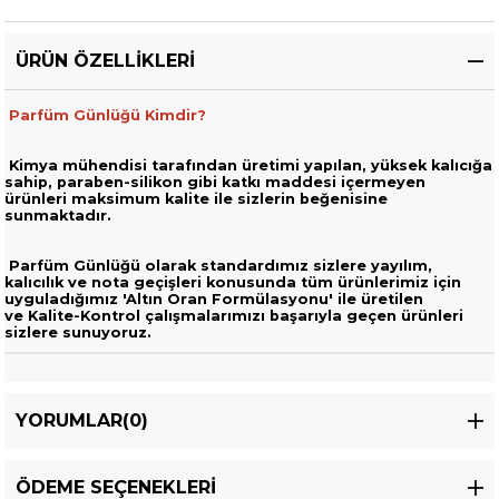
ÜRÜN ÖZELLIKLERI
Parfüm Günlüğü Kimdir?
Kimya mühendisi tarafından üretimi yapılan, yüksek kalıcığa
sahip,
paraben-silikon gibi katkı maddesi içermeyen
ürünleri
maksimum kalite ile sizlerin beğenisine
sunmaktadır.
Parfüm Günlüğü olarak standardımız sizlere yayılım,
kalıcılık ve nota geçişleri
konusunda tüm ürünlerimiz için
uyguladığımız 'Altın Oran Formülasyonu' ile üretilen
ve
Kalite-Kontrol çalışmalarımızı başarıyla geçen ürünleri
sizlere sunuyoruz.
YORUMLAR
(0)
ÖDEME SEÇENEKLERI