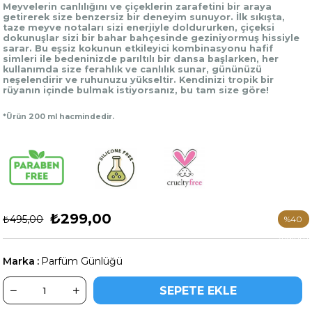
Meyvelerin canlılığını ve çiçeklerin zarafetini bir araya
getirerek size benzersiz bir deneyim sunuyor. İlk sıkışta,
taze meyve notaları sizi enerjiyle doldururken, çiçeksi
dokunuşlar sizi bir bahar bahçesinde geziniyormuş hissiyle
sarar.
Bu eşsiz kokunun etkileyici kombinasyonu h
afif
simleri ile bedeninizde parıltılı bir dansa başlarken, her
kullanımda size ferahlık ve canlılık sunar, gününüzü
neşelendirir ve ruhunuzu yükseltir. Kendinizi tropik bir
rüyanın içinde bulmak istiyorsanız, bu tam size göre!
*Ürün 200 ml hacmindedir.
₺299,00
₺495,00
%
40
İndirim
Marka
:
Parfüm Günlüğü