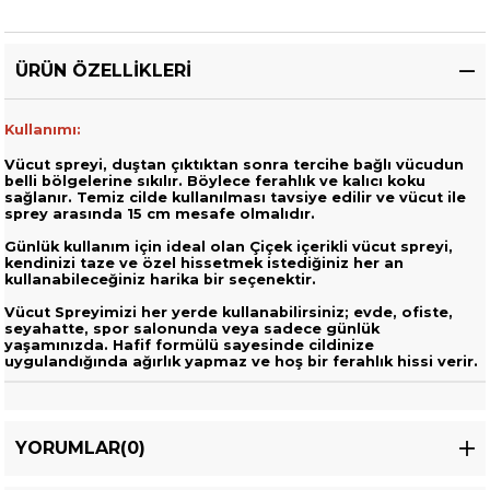
ÜRÜN ÖZELLIKLERI
Kullanımı:
Vücut spreyi, duştan çıktıktan sonra tercihe bağlı vücudun
belli bölgelerine sıkılır. Böylece ferahlık ve kalıcı koku
sağlanır. Temiz cilde kullanılması tavsiye edilir ve vücut ile
sprey arasında 15 cm mesafe olmalıdır.
Günlük kullanım için ideal olan Çiçek içerikli vücut spreyi,
kendinizi taze ve özel hissetmek istediğiniz her an
kullanabileceğiniz harika bir seçenektir.
Vücut Spreyimizi her yerde kullanabilirsiniz; evde, ofiste,
seyahatte, spor salonunda veya sadece günlük
yaşamınızda. Hafif formülü sayesinde cildinize
uygulandığında ağırlık yapmaz ve hoş bir ferahlık hissi verir.
YORUMLAR
(0)